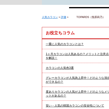
人気カラコン
>
評価
>
TOPARDS（指原莉乃）
お役立ちコラム
一重に人気のカラコンとは？
1ヶ月カラコンは人気あるの？メリットと注意点
を解説！
カラコンの人気色3選
グレーカラコンが人気急上昇中！どのような演
ができるの？
度ありカラコンの人気が上昇中！どのようなメ
ットがあるの？
安い・人気の韓国カラコンの安全性について