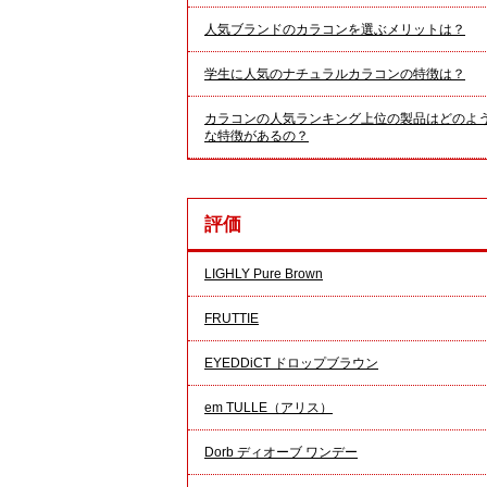
人気ブランドのカラコンを選ぶメリットは？
学生に人気のナチュラルカラコンの特徴は？
カラコンの人気ランキング上位の製品はどのよ
な特徴があるの？
評価
LIGHLY Pure Brown
FRUTTIE
EYEDDiCT ドロップブラウン
em TULLE（アリス）
Dorb ディオーブ ワンデー