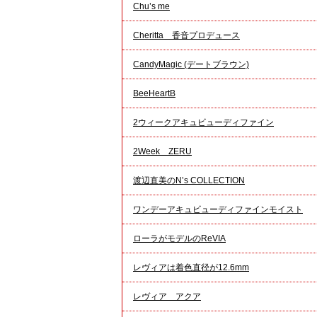
Chu’s me
Cheritta 香音プロデュース
CandyMagic (デートブラウン)
BeeHeartB
2ウィークアキュビューディファイン
2Week ZERU
渡辺直美のN’s COLLECTION
ワンデーアキュビューディファインモイスト
ローラがモデルのReVIA
レヴィアは着色直径が12.6mm
レヴィア アクア