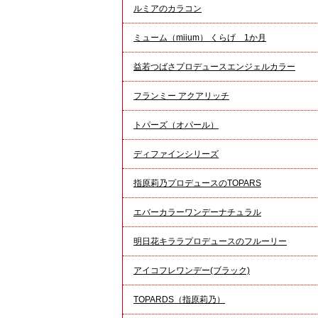
ルミアのカラコン
ミューム（miium） くらげ 1か月
益若つばさプロデュースエンジェルカラー
フランミー アクアリッチ
トパーズ（オパール）
ディファインシリーズ
指原莉乃プロデュースのTOPARS
エバーカラーワンデーナチュラル
明日花キララプロデュースのフルーリー
アイコフレワンデー(ブラック)
TOPARDS（指原莉乃）