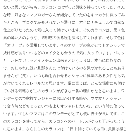
ないと思いながらも、カラコンにはずっと興味を持っていました。そん
な時、好きなママブロガーさんが紹介していたのをキッカケに買ってみ
たところ、ブログで紹介されていた通りに、本当にナチュラルで自然な
仕上がりだったので気に入って付けています。そのカラコンは、元々色
素の薄い人のような、透明感のある瞳を演出してくれます。そして色は
「オリーブ」を愛用しています。そのオリーブの色がとてもオシャレで
抜け感がありつつもどのメイクとも合うので気に入っています。パキッ
とした色でガラッとイメチェン出来るというよりは、本当に自然なの
で、おしゃれに疎い旦那さんには付けているのを気づかれることもあり
ませんが（笑）。いつも顔を合わせるオシャレに興味のある女性なら気
が付いてくれるレベルだと思います。逆に言えば、どんな場所にも付け
ていける気軽さがこのカラコンが好きな一番の理由かなと思います。ワ
ンデーなので家族でレジャーにお出かけする時や、ママ友とオシャレし
て合う時などちょっといつもよりオシャレしたいな、という時に使って
います。忙しいママにはこのワンデーがとても使い勝手が良いです。こ
のカラコンを使ってから、カラコンへのハードルがぐっと下がったよう
に思います。さらにこのカラコンは、1日中付けていても目に負担は感じ