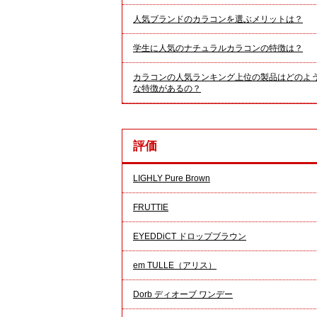
人気ブランドのカラコンを選ぶメリットは？
学生に人気のナチュラルカラコンの特徴は？
カラコンの人気ランキング上位の製品はどのよ
な特徴があるの？
評価
LIGHLY Pure Brown
FRUTTIE
EYEDDiCT ドロップブラウン
em TULLE（アリス）
Dorb ディオーブ ワンデー