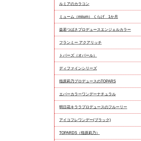
ルミアのカラコン
ミューム（miium） くらげ 1か月
益若つばさプロデュースエンジェルカラー
フランミー アクアリッチ
トパーズ（オパール）
ディファインシリーズ
指原莉乃プロデュースのTOPARS
エバーカラーワンデーナチュラル
明日花キララプロデュースのフルーリー
アイコフレワンデー(ブラック)
TOPARDS（指原莉乃）