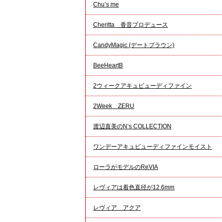
Chu’s me
Cheritta 香音プロデュース
CandyMagic (デートブラウン)
BeeHeartB
2ウィークアキュビューディファイン
2Week ZERU
渡辺直美のN’s COLLECTION
ワンデーアキュビューディファインモイスト
ローラがモデルのReVIA
レヴィアは着色直径が12.6mm
レヴィア アクア